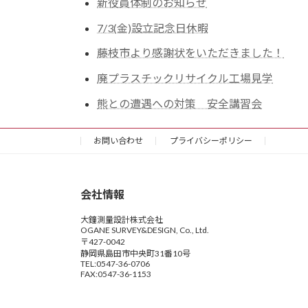
新役員体制のお知らせ
7/3(金)設立記念日休暇
藤枝市より感謝状をいただきました！
廃プラスチックリサイクル工場見学
熊との遭遇への対策 安全講習会
お問い合わせ
プライバシーポリシー
会社情報
大鐘測量設計株式会社
OGANE SURVEY&DESIGN, Co., Ltd.
〒427-0042
静岡県島田市中央町31番10号
TEL:0547-36-0706
FAX:0547-36-1153