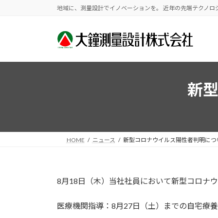
コ
ナ
地域に、測量設計でイノベーションを。 近年の先端テクノロ
ン
ビ
テ
ゲ
ン
ー
ツ
シ
へ
ョ
ス
ン
新
キ
に
ッ
移
プ
動
HOME
ニュース
新型コロナウイルス陽性者判明につ
8月18日（木）当社社員において新型コロナ
医療機関指導：8月27日（土）までの自宅療養