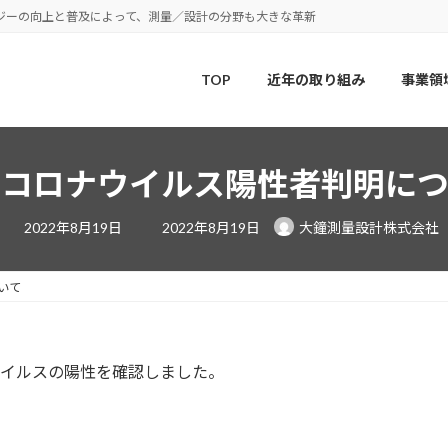
ジーの向上と普及によって、測量／設計の分野も大きな革新
TOP
近年の取り組み
事業領
型コロナウイルス陽性者判明につ
最
2022年8月19日
2022年8月19日
大鐘測量設計株式会社
終
更
新
日
いて
時
:
ウイルスの陽性を確認しました。